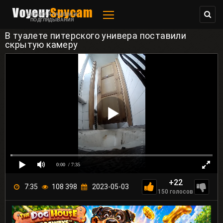
СКРЫТАЯ КАМЕРА И
ПОДГЛЯДЫВАНИЯ
В туалете питерского универа поставили
скрытую камеру
0:00
/ 7:35
+22
7:35
108 398
2023-05-03
150
голосов