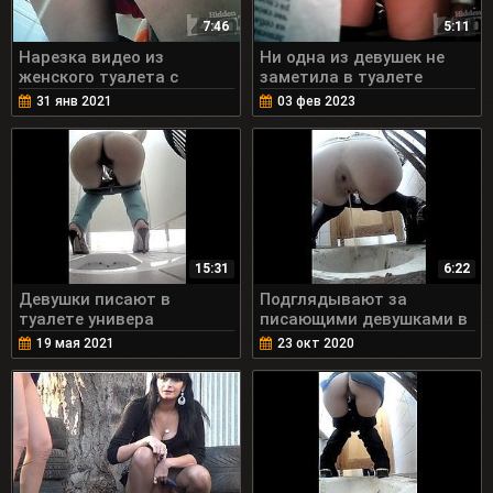
7:46
5:11
Нарезка видео из
Ни одна из девушек не
женского туалета с
заметила в туалете
писающими девушками
скрытую съемку
31 янв 2021
03 фев 2023
15:31
6:22
Девушки писают в
Подглядывают за
туалете универа
писающими девушками в
туалете универа
19 мая 2021
23 окт 2020