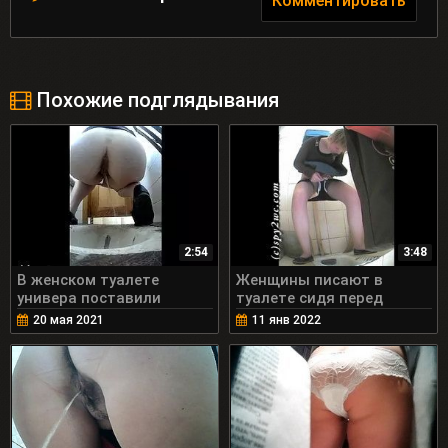
Комментировать
Похожие подглядывания
2:54
3:48
В женском туалете
Женщины писают в
универа поставили
туалете сидя перед
скрытую камеру
скрытой камерой
20 мая 2021
11 янв 2022