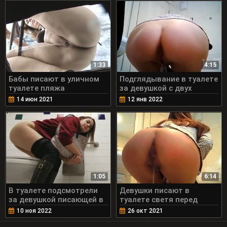
1:33
4:15
Бабы писают в уличном
Подглядывание в туалете
туалете пляжа
за девушкой с двух
сторон
14 июн 2021
12 янв 2022
1:05
6:14
В туалете подсмотрели
Девушки писают в
за девушкой писающей в
туалете светя перед
унитаз
камерой свои дырочки
10 ноя 2022
26 окт 2021