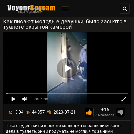
СКРЫТАЯ КАМЕРА И
ПОДГЛЯДЫВАНИЯ
Как писают молодые девушки, было заснято в
туалете скрытой камерой
0:00
/ 3:04
+16
3:04
44 357
2023-07-21
64
голосов
Пока студентки питерского колледжа справляли мокрые
дела в туалете, они и подумать не могли, что за ними