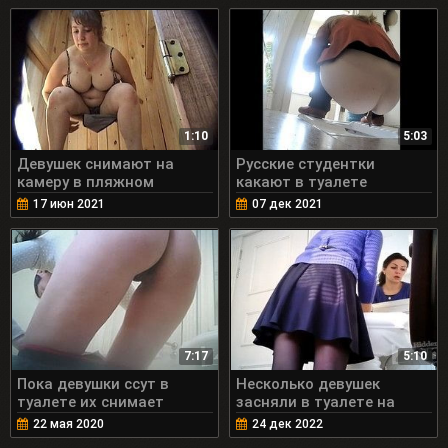
1:10
5:03
Девушек снимают на
Русские студентки
камеру в пляжном
какают в туалете
туалете
17 июн 2021
07 дек 2021
7:17
5:10
Пока девушки ссут в
Несколько девушек
туалете их снимает
засняли в туалете на
скрытая камера
камеру
22 мая 2020
24 дек 2022