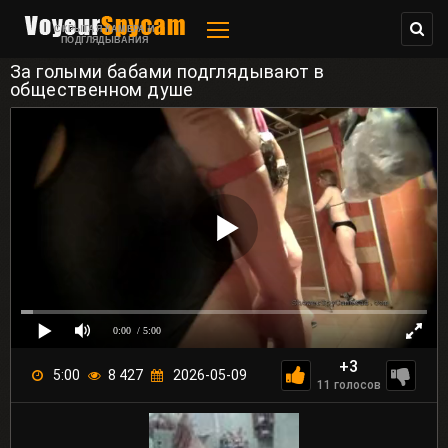
СКРЫТАЯ КАМЕРА И
ПОДГЛЯДЫВАНИЯ
За голыми бабами подглядывают в
общественном душе
0:00
/ 5:00
+3
5:00
8 427
2026-05-09
11
голосов