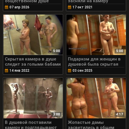
общественном душе
засняли на камеру
07 апр 2026
17 окт 2021
5:00
5:00
Скрытая камера в душе
Подарком для женщин в
следит за голыми бабами
душевой была скрытая
камера
14 янв 2022
03 сен 2025
3:00
4:17
В душевой поставили
Жопастые дамы
камеру и подглядывают
засветились в общем