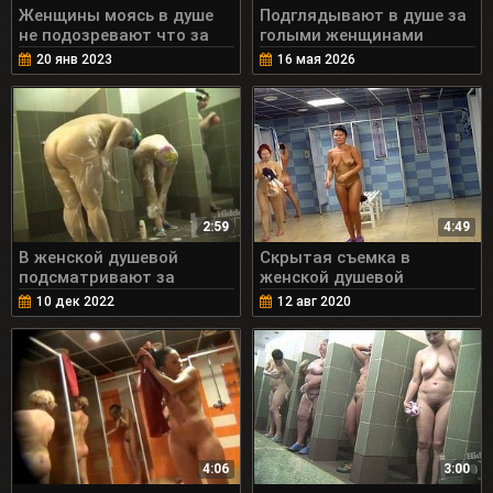
Женщины моясь в душе
Подглядывают в душе за
не подозревают что за
голыми женщинами
ними подглядывают
20 янв 2023
16 мая 2026
2:59
4:49
В женской душевой
Скрытая съемка в
подсматривают за
женской душевой
голыми бабами
10 дек 2022
12 авг 2020
4:06
3:00