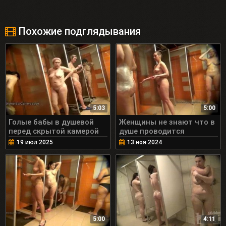
Похожие подглядывания
5:03
5:00
Голые бабы в душевой
Женщины не знают что в
перед скрытой камерой
душе проводится
скрытая съемка
19 июл 2025
13 ноя 2024
5:00
4:11